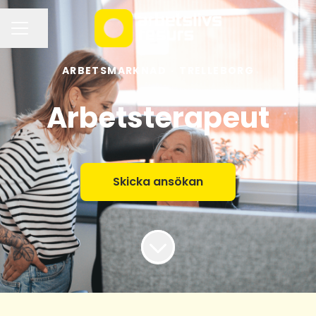
Dela sidan
KARRIÄRMENY
ARBETSMARKNAD
·
TRELLEBORG
Arbetsterapeut
Skicka ansökan