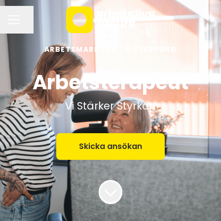
Dela sidan
KARRIÄRMENY
ARBETSMARKNAD
·
ÖSTERSUND
Arbetsterapeut
Vi Stärker Styrkor!
Skicka ansökan