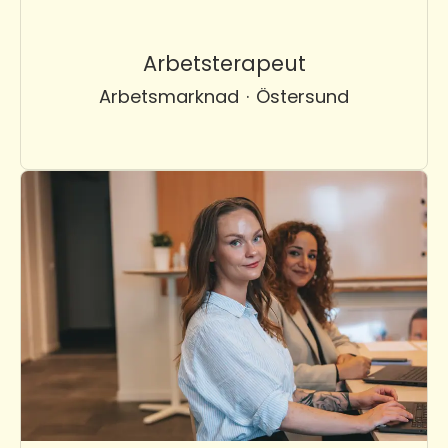
Arbetsterapeut
Arbetsmarknad
·
Östersund