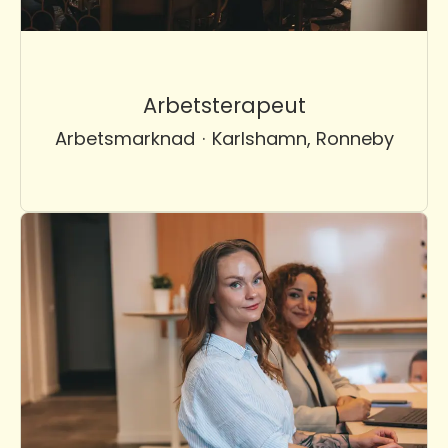
Arbetsterapeut
Arbetsmarknad
·
Karlshamn, Ronneby