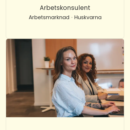
Arbetskonsulent
Arbetsmarknad
·
Huskvarna