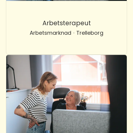
Arbetsterapeut
Arbetsmarknad
·
Trelleborg