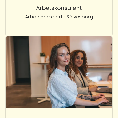
Arbetskonsulent
Arbetsmarknad
·
Sölvesborg