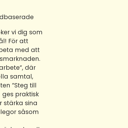
ividbaserade
öker vi dig som
l! För att
 arbeta med att
etsmarknaden.
arbete”, där
lla samtal,
en ”Steg till
 ges praktisk
r stärka sina
ollegor såsom