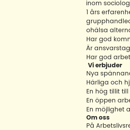
inom sociolog
1 års erfarenh
grupphandledn
ohälsa altern
Har god kommu
Är ansvarsta
Har god arbe
Vi erbjuder
Nya spännand
Härliga och 
En hög tillit 
En öppen arbe
En möjlighet a
Om oss
På Arbetslivsr