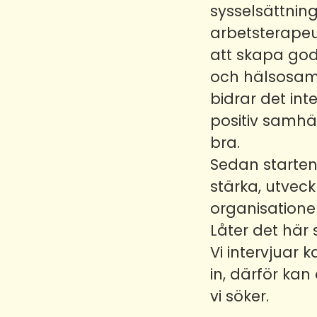
sysselsättning
arbetsterapeu
att skapa goda
och hälsosamt 
bidrar det int
positiv samhä
bra.
Sedan starten
stärka, utveck
organisationer
Låter det här
Vi intervjuar
in, därför ka
vi söker.