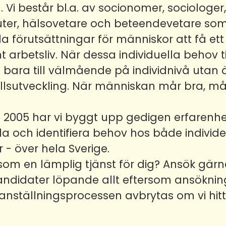
. Vi består bl.a. av socionomer, sociologer,
ter, hälsovetare och beteendevetare som
 förutsättningar för människor att få ett 
arbetsliv. När dessa individuella behov t
e bara till välmående på individnivå utan ä
llsutveckling. När människan mår bra, m
 2005 har vi byggt upp gedigen erfarenhe
la och identifiera behov hos både individ
 - över hela Sverige.
 som en lämplig tjänst för dig? Ansök gär
 kandidater löpande allt eftersom ansökn
n anställningsprocessen avbrytas om vi hi