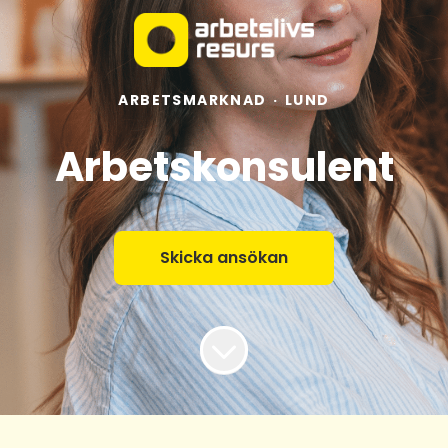
ARBETSMARKNAD
·
LUND
Arbetskonsulent
Skicka ansökan