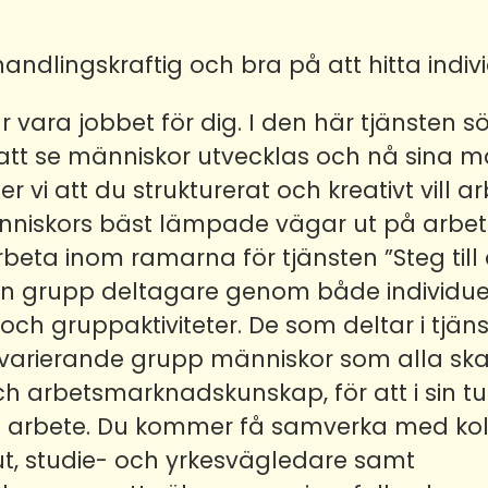
handlingskraftig och bra på att hitta ind
 vara jobbet för dig. I den här tjänsten s
att se människor utvecklas och nå sina må
 ser vi att du strukturerat och kreativt vill
änniskors bäst lämpade vägar ut på arb
eta inom ramarna för tjänsten ”Steg till 
n grupp deltagare genom både individue
och gruppaktiviteter. De som deltar i tjänst
 varierande grupp människor som alla ska
h arbetsmarknadskunskap, för att i sin tu
ill arbete. Du kommer få samverka med k
t, studie- och yrkesvägledare samt