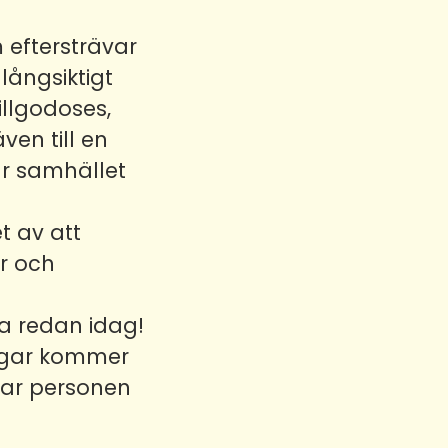
 eftersträvar
långsiktigt
illgodoses,
ven till en
år samhället
t av att
er och
na redan idag!
ingar kommer
ttar personen