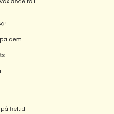
växlande roll
ser
älpa dem
ats
l
 på heltid