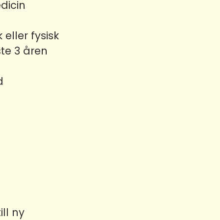
edicin
ller fysisk
te 3 åren
d
ll ny