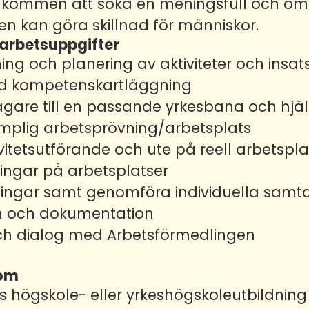
lkommen att söka en meningsfull och om
gen kan göra skillnad för människor.
arbetsuppgifter
g och planering av aktiviteter och insat
ad kompetenskartläggning
gare till en passande yrkesbana och hj
lämplig arbetsprövning/arbetsplats
ivitetsutförande och ute på reell arbetspl
ingar på arbetsplatser
ningar samt genomföra individuella samta
on och dokumentation
h dialog med Arbetsförmedlingen
som
s högskole- eller yrkeshögskoleutbildning