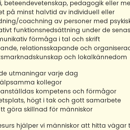
i, beteendevetenskap, pedagogik eller m
et på minst halvtid av individuell eller
ing/coachning av personer med psykisk e
ativt funktionsnedsättning under de senas
nikativ förmåga i tal och skrift
gande, relationsskapande och organisera
tsmarknadskunskap och lokalkännedom
e utmaningar varje dag
hjälpsamma kollegor
till anställdas kompetens och förmågor
tsplats, högt i tak och gott samarbete
tt göra skillnad för människor
esurs hjälper vi människor att hitta vägar ti