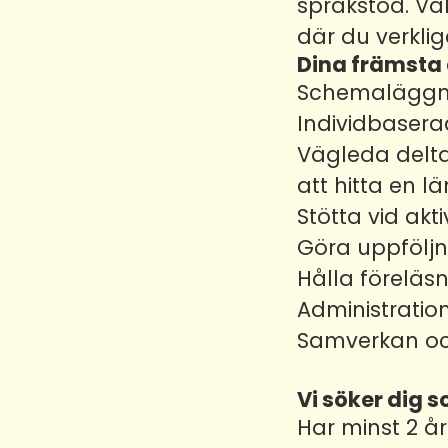
språkstöd. Vä
där du verkli
Dina främsta 
Schemaläggnin
Individbaser
Vägleda delta
att hitta en 
Stötta vid akt
Göra uppföljn
Hålla föreläs
Administrati
Samverkan oc
Vi söker dig 
Har minst 2 år