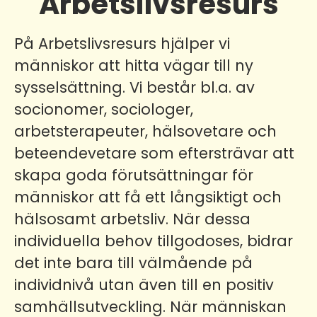
Arbetslivsresurs
På Arbetslivsresurs hjälper vi
människor att hitta vägar till ny
sysselsättning. Vi består bl.a. av
socionomer, sociologer,
arbetsterapeuter, hälsovetare och
beteendevetare som eftersträvar att
skapa goda förutsättningar för
människor att få ett långsiktigt och
hälsosamt arbetsliv. När dessa
individuella behov tillgodoses, bidrar
det inte bara till välmående på
individnivå utan även till en positiv
samhällsutveckling. När människan