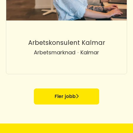
Arbetskonsulent Kalmar
Arbetsmarknad
·
Kalmar
Fler jobb