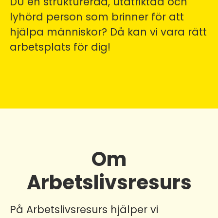
DU en strukturerad, utåtriktad och
lyhörd person som brinner för att
hjälpa människor? Då kan vi vara rätt
arbetsplats för dig!
Om
Arbetslivsresurs
På Arbetslivsresurs hjälper vi