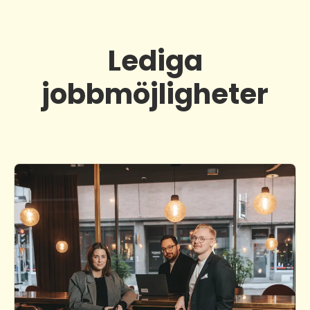
Lediga
jobbmöjligheter