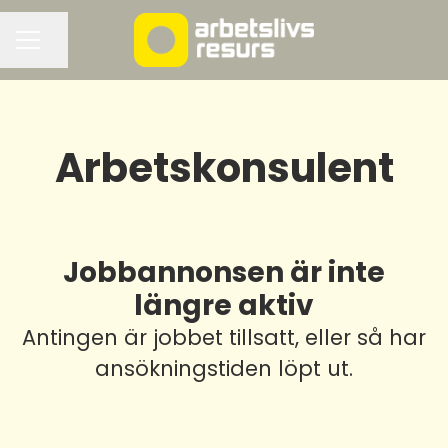
Dela sidan
KARRIÄRMENY
Arbetskonsulent
Jobbannonsen är inte
längre aktiv
Antingen är jobbet tillsatt, eller så har
ansökningstiden löpt ut.