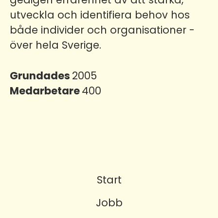
utveckla och identifiera behov hos
både individer och organisationer -
över hela Sverige.
Grundades
2005
Medarbetare
400
Start
Jobb